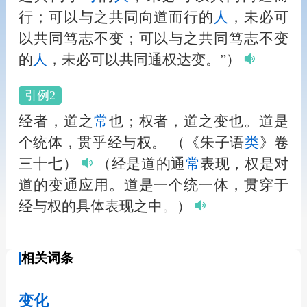
行；可以与之共同向道而行的
人
，未必可
以共同笃志不变；可以与之共同笃志不变
的
人
，未必可以共同通权达变。”）
引例2
经者，道之
常
也；权者，道之变也。道是
个统体，贯乎经与权。
（《朱子语
类
》卷
三十七）
（经是道的通
常
表现，权是对
道的变通应用。道是一个统一体，贯穿于
经与权的具体表现之中。）
相关词条
变化