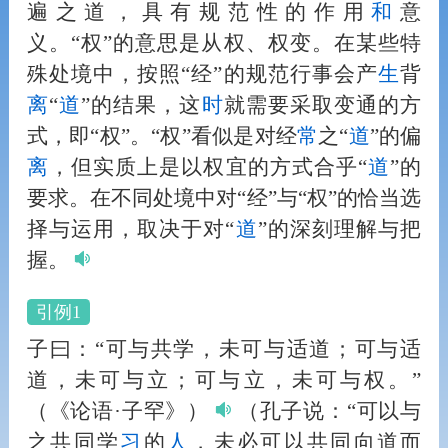
遍之道，具有规范性的作用
和
意
义。“权”的意思是从权、权变。在某些特
殊处境中，按照“经”的规范行事会产
生
背
离
“
道
”的结果，这
时
就需要采取变通的方
式，即“权”。“权”看似是对经
常
之“
道
”的偏
离
，但实质上是以权宜的方式合乎“
道
”的
要求。在不同处境中对“经”与“权”的恰当选
择与运用，取决于对“
道
”的深刻理解与把
握。
引例1
子曰：“可与共学，未可与适道；可与适
道，未可与立；可与立，未可与权。”
（《论语·子罕》）
（孔子说：“可以与
之共同学
习
的
人
，未必可以共同向道而