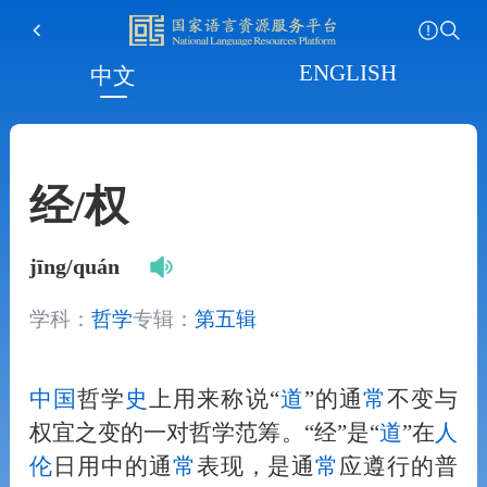
ENGLISH
中文
经/权
jīng/quán
学科：
哲学
专辑：
第五辑
中国
哲学
史
上用来称说“
道
”的通
常
不变与
权宜之变的一对哲学范筹。“经”是“
道
”在
人
伦
日用中的通
常
表现，是通
常
应遵行的普