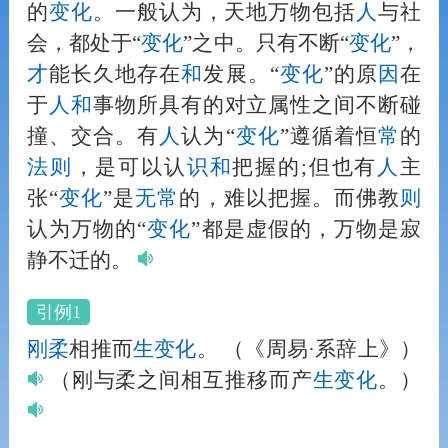
的
变化
。一般认为，天地万物包括
人
与社
会，都处于“
变化
”之中。只有不断“
变化
”，
才
能长久地存在
和
发展。“
变化
”的原
因
在
于
人
和
事物所具有的对立属性之间不断碰
撞、交合。有
人
认为“
变化
”遵循着恒
常
的
法
则
，是可以认
识
和
把握的;但也有
人
主
张“
变化
”是
无
常
的，难以把握。而佛教
则
认为万物的“
变化
”都是虚假的，万物是寂
静不迁的。
引例1
刚柔
相推而
生
变化
。
（《周易·系辞上》）
（刚与柔之间相互推移而产
生
变化
。）