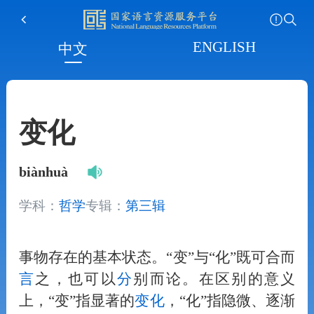
ENGLISH
中文
变化
biànhuà
学科：
哲学
专辑：
第三辑
事物存在的基本状态。“变”与“化”既可合而
言
之，也可以
分
别而论。在区别的意义
上，“变”指显著的
变化
，“化”指隐微、逐渐