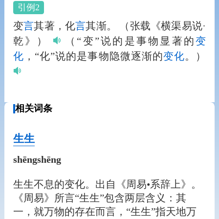
引例2
变
言
其著，化
言
其渐。
（张载《横渠易说·
乾》）
（“变”说的是事物显著的
变
化
，“化”说的是事物隐微逐渐的
变化
。）
相关词条
生生
shēngshēng
生生不息的变化。出自《周易•系辞上》。
《周易》所言“生生”包含两层含义：其
一，就万物的存在而言，“生生”指天地万