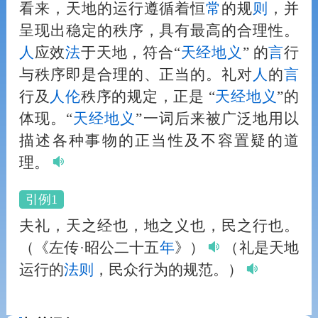
看来，天地的运行遵循着恒
常
的规
则
，并
呈现出稳定的秩序，具有最高的合理性。
人
应效
法
于天地，符合“
天经地义
” 的
言
行
与秩序即是合理的、正当的。礼对
人
的
言
行及
人
伦
秩序的规定，正是 “
天经地义
”的
体现。“
天经地义
”一词后来被广泛地用以
描述各种事物的正当性及不容置疑的道
理。
引例1
夫礼，天之经也，地之义也，民之行也。
（《左传·昭公二十五
年
》）
（礼是天地
运行的
法
则
，民众行为的规范。）