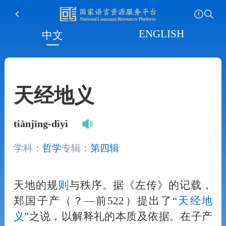
ENGLISH
中文
天经地义
tiānjīng-dìyì
学科：
哲学
专辑：
第四辑
天地的规
则
与秩序。据《左传》的记载，
郑国子产（？—前522）提出了“
天经地
义
”之说，以解释礼的本质及依据。在子产