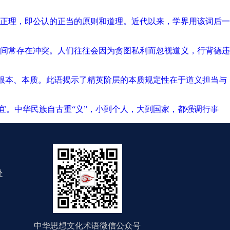
正理，即公认的正当的原则和道理。近代以来，学界用该词后一
间常存在冲突。人们往往会因为贪图私利而忽视道义，行背德违
即根本、本质。此语揭示了精英阶层的本质规定性在于道义担当与
合宜。中华民族自古重“义”，小到个人，大到国家，都强调行事
处
中华思想文化术语微信公众号