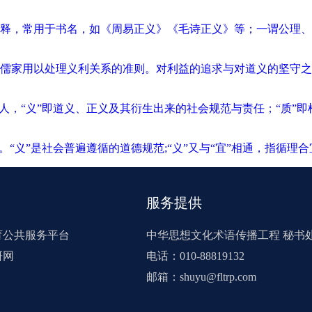
释，常用于书名，如《周易正义》《毛诗正义》等；一谓公理、
儒家用以处理义利关系的准则。对利益的追求与对道义的坚守之
人，“义”即道义、正义及其衍生出来的社会规范与责任；“质”
“义”是社会普遍遵循的道德规范;“义”又与“宜”相通，指循理
服务提供
育公共服务平台
中华思想文化术语传播工程 秘书
研网
电话：010-88819132
邮箱：shuyu@fltrp.com