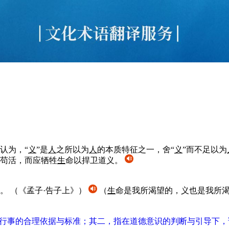
认为，“
义
”是
人
之所以为
人
的本质特征之一，舍“
义
”而不足以为
苟活，而应牺牲
生
命以捍卫道义。
也。
（《孟子·告子上》）
（
生
命是我所渴望的，义也是我所
人行事的合理依据与标准；其二，指在道德意识的判断与引导下