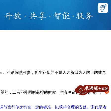
人
。
生
命固然可贵，但
生
存却并不是
人
之所以为
人
的目的或意
渴望的，二者不能同
时
获得的
时
候，舍弃
生
命以保全道义。）
，调节言行使之符合一定的标准，以获得合理的安处。宋代学者