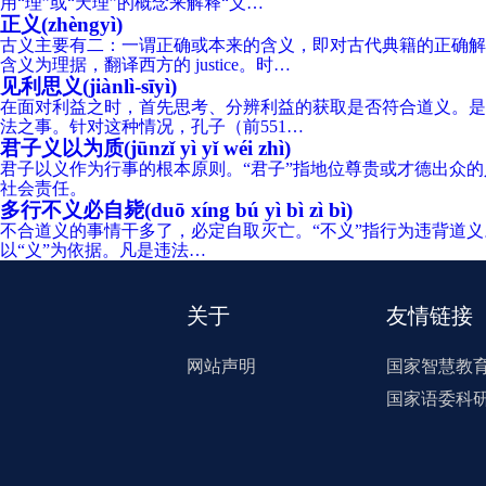
用“理”或“天理”的概念来解释“义…
正义(zhèngyì)
古义主要有二：一谓正确或本来的含义，即对古代典籍的正确解
含义为理据，翻译西方的 justice。时…
见利思义(jiànlì-sīyì)
在面对利益之时，首先思考、分辨利益的获取是否符合道义。是
法之事。针对这种情况，孔子（前551…
君子义以为质(jūnzǐ yì yǐ wéi zhì)
君子以义作为行事的根本原则。“君子”指地位尊贵或才德出众的
社会责任。
多行不义必自毙(duō xíng bú yì bì zì bì)
不合道义的事情干多了，必定自取灭亡。“不义”指行为违背道义。
以“义”为依据。凡是违法…
关于
友情链接
网站声明
国家智慧教
国家语委科