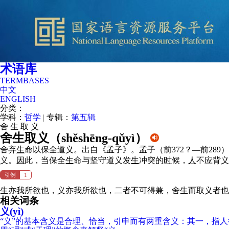
术语库
TERMBASES
中文
ENGLISH
分类：
学科：
哲学
|
专辑：
第五辑
舍
生
取
义
舍生取义（
shěshēng-qǔyì
）
舍弃
生
命以保全道义。出自《孟子》。孟子（前372？—前289）
义。
因
此，当保全
生
命与坚守道义发
生
冲突的
时
候，
人
不应背义
引例
1
生
亦我所
欲
也，义亦我所
欲
也，二者不可得兼，舍
生
而取义者
相关词条
义(yì)
“义”的基本含义是合理、恰当，引申而有两重含义：其一，指