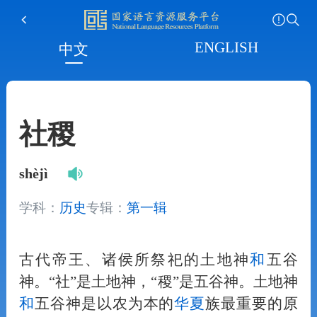
ENGLISH
中文
社稷
shèjì
学科：
历史
专辑：
第一辑
古代帝王、诸侯所祭祀的土地神
和
五谷
神。“社”是土地神，“稷”是五谷神。土地神
和
五谷神是以农为本的
华夏
族最重要的原