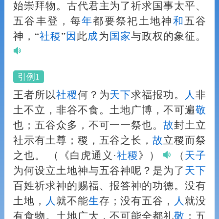
始崇拜物。古代君主为了祈求国事太平、
五谷丰登，每
年
都要祭祀土地神
和
五谷
神，“
社稷
”
因
此
成
为
国家
与政权的象征。
引例1
王者所以
社稷
何？为
天下
求福报功。
人
非
土不立，非谷不食。土地广博，不可遍
敬
也；五谷众多，不可一一祭也。
故
封土立
社示有土尊；稷，五谷之长，
故
立稷而祭
之也。
（《白虎通义·
社稷
》）
（
天子
为何设立土地神与五谷神呢？是为了
天下
百姓祈求神的赐福、报答神的功德。没有
土地，
人
就不能
生
存；没有五谷，
人
就没
有食物。土地广大，不可能全都礼
敬
；五