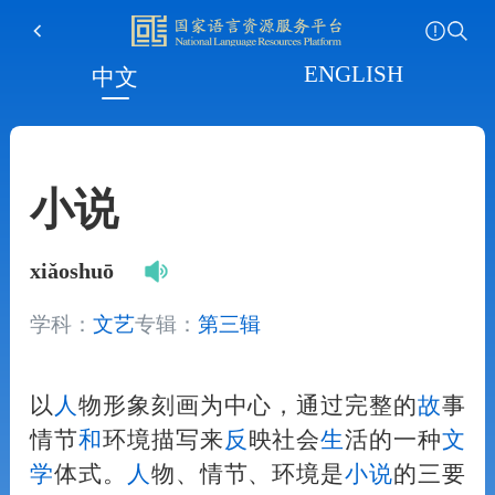
ENGLISH
中文
小说
xiǎoshuō
学科：
文艺
专辑：
第三辑
以
人
物形象刻画为中心，通过完整的
故
事
情节
和
环境描写来
反
映社会
生
活的一种
文
学
体式。
人
物、情节、环境是
小说
的三要