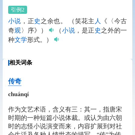
引例2
小说
，正
史
之余也。
（笑花主
人
《〈今古
奇
观
〉序》）
（
小说
，是正
史
之外的一
种
文学
形式。）
相关词条
传奇
chuánqí
作为文艺术语，含义有三：其一，指唐宋
时期的一种短篇小说体裁。或认为由六朝
时的志怪小说演变而来，内容扩展到对社
会生活及各种人情世态的描写。“传”为传