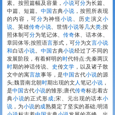
素。按照篇幅及容量，
小说
可
分
为长篇、
中篇、短篇。
中国
古典
小说
，按照所表现
的内容，可
分
为神怪
小说
、历
史
演义
小
说
、英雄
传奇
小说
、世情
小说
等
几
大
类
;按
照体制可
分
为笔记体、
传奇
体、话本体、
章回体等;按照语
言
形式，可
分
为文
言
小说
和
白话
小说
。
中国
古典
小说
经过了不同的
发展阶段，有着鲜明的
时
代特点:先秦两汉
时
期的神话传说、
史
传
文学
，以及诸子散
文中的寓
言
故
事等，是
中国
古代
小说
的源
头;魏晋南北朝
时
期出现的文
人
笔记
小说
，
是
中国
古代
小说
的雏形;唐代
传奇
标志着古
典
小说
的正式形
成
;宋、元出现的话本
小
说
，为
小说
的
成
熟奠定了坚实的基础;明清
小说
标志着
中国
古典
小说
发展的高峰，出