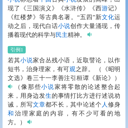
现了《三国演义》《水浒传》《西
游
记》
《红楼梦》等古典名著。“五四”新
文化
运
动之后，现代白话
小说
创作大量涌现，传
播着现代的科学与
民主
精神。
引例1
若其
小说
家合丛残小语，近取譬论，以作
短书，治身理家，有可
观
之辞。
（《昭明
文选》卷三十一李善注引桓谭《新论》）
（像那些
小说
家将零散的论述整合起
来，用身边发
生
的事情打比方进行述说劝
诫，所写
文章
都不长，其中论述个
人
修身
和
治理家庭的内容，有不少可看的地
方。）