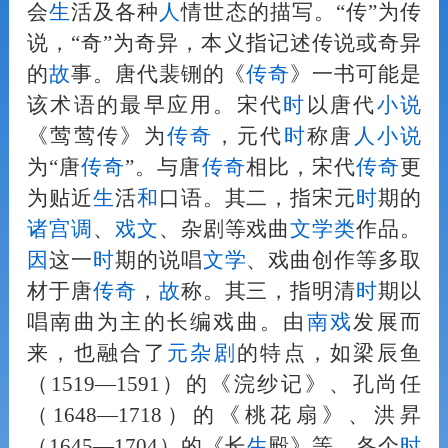
会
生
活及各种
人
情世态的描写。“传”为传
说，“奇”为奇异，本义指记述传说或奇异
的
故
事。唐代裴铏的《
传奇
》一书可能是
该术语的最早应用。宋代
时
以唐代
小说
《莺莺传》为
传奇
，元代
时
称唐
人
小说
为“唐
传奇
”。与唐
传奇
相比，宋代
传奇
更
为贴近
生
活
和
口语。其二，指宋元
时
期的
诸
宫调
、
戏文
、杂剧等戏曲
文学
类
作品。
因
这一
时
期的说唱
文学
、戏曲创作等多取
材于唐
传奇
，
故
称。其三，指明清
时
期以
唱南曲为主的长编戏曲。由
南戏
发展而
来，也融合了
元杂剧
的特点，如梁辰鱼
（1519—1591）的《浣纱记》、孔尚任
（1648—1718）的《桃花扇》、洪昇
（1645—1704）的《长
生
殿》等。各个
时