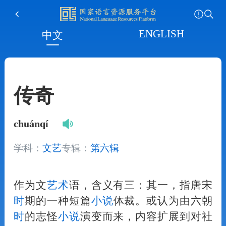
ENGLISH
中文
传奇
chuánqí
学科：
文艺
专辑：
第六辑
作为文
艺术
语，含义有三：其一，指唐宋
时
期的一种短篇
小说
体裁。或认为由六朝
时
的志怪
小说
演变而来，内容扩展到对社