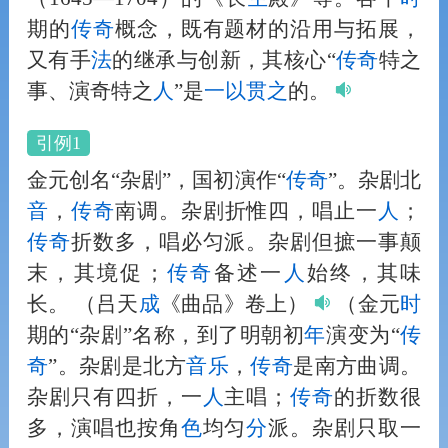
期的
传奇
概念，既有题材的沿用与拓展，
又有手
法
的继承与创新，其核心“
传奇
特之
事、演奇特之
人
”是
一以贯之
的。
引例1
金元创名“杂剧”，国初演作“
传奇
”。杂剧北
音
，
传奇
南调。杂剧折惟四，唱止一
人
；
传奇
折数多，唱必匀派。杂剧但摭一事颠
末，其境促；
传奇
备述一
人
始终，其味
长。
（吕天
成
《曲品》卷上）
（金元
时
期的“杂剧”名称，到了明朝初
年
演变为“
传
奇
”。杂剧是北方
音
乐
，
传奇
是南方曲调。
杂剧只有四折，一
人
主唱；
传奇
的折数很
多，演唱也按角
色
均匀
分
派。杂剧只取一