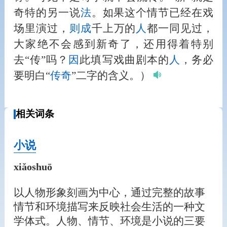
奇特的另一说
法
。如果这个情节已经在戏
场里演过，
则
成
千上万的
人
都一同见过，
大家绝不会感到新奇了，还用得着特别
去“传”吗？
因
此填写戏曲剧本的
人
，务必
要明白“
传奇
”二字的含义。）
相关词条
小说
xiǎoshuō
以人物形象刻画为中心，通过完整的故事
情节和环境描写来反映社会生活的一种文
学体式。人物、情节、环境是小说的三要