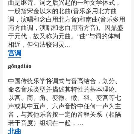
曲是继诗、词之后兴起的一种文学体式，
一般指宋金以来的北曲(音乐多用北方曲
调，演唱和念白用北方音)和南曲(音乐多用
南方曲调，演唱和念白用南方音)。因鼎盛
于元代，故又称为元曲。“曲”与词的体制
相近，但句法较词灵…
宫调
gōngdiào
中国传统乐学将调式与音高结合，划分、
命名音乐类型并描述其特性的基本理论。
以宫、商、角、变徵、徵、羽、变宫等七
声或其中五声、六声音阶中任何一声为主
音，与其他乐音按一定的音程关系（相隔
若干音度）组织在一起，…
北曲