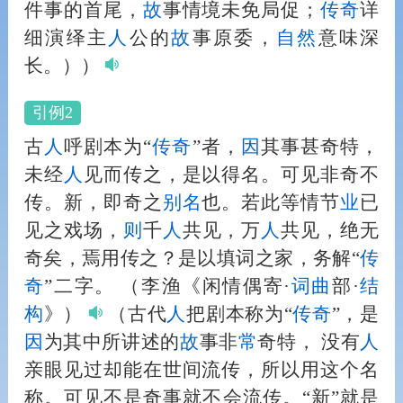
件事的首尾，
故
事情境未免局促；
传奇
详
细演绎主
人
公的
故
事原委，
自然
意味深
长。））
引例2
古
人
呼剧本为“
传奇
”者，
因
其事甚奇特，
未经
人
见而传之，是以得名。可见非奇不
传。新，即奇之
别名
也。若此等情节
业
已
见之戏场，
则
千
人
共见，万
人
共见，绝无
奇矣，焉用传之？是以填词之家，务解“
传
奇
”二字。
（李渔《闲情偶寄·
词曲
部·
结
构
》）
（古代
人
把剧本称为“
传奇
”，是
因
为其中所讲述的
故
事非
常
奇特， 没有
人
亲眼见过却能在世间流传，所以用这个名
称。可见不是奇事就不会流传。“新”就是