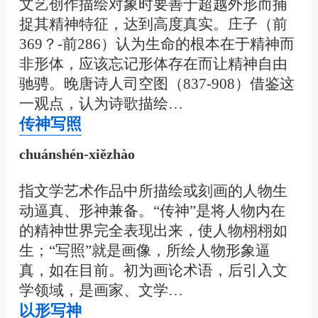
文艺创作描绘对象时要善于超越外形而捕
捉其精神特征，达到高度真实。庄子（前
369？-前286）认为生命的根本在于精神而
非形体，应该忘记形体存在而让精神自由
驰骋。晚唐诗人司空图（837-908）借鉴这
一观点，认为诗歌描绘…
传神写照
chuánshén-xiězhào
指文学艺术作品中所描绘或刻画的人物生
动逼真、形神兼备。“传神”是将人物内在
的精神世界完全表现出来，使人物栩栩如
生；“写照”就是画像，所绘人物形象逼
真，如在目前。初为画论术语，后引入文
学领域，是画家、文学…
以形写神