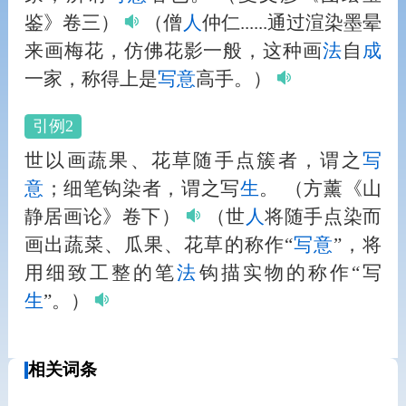
鉴》卷三）
（僧
人
仲仁......通过渲染墨晕
来画梅花，仿佛花影一般，这种画
法
自
成
一家，称得上是
写意
高手。）
引例2
世以画蔬果、花草随手点簇者，谓之
写
意
；细笔钩染者，谓之写
生
。
（方薰《山
静居画论》卷下）
（世
人
将随手点染而
画出蔬菜、瓜果、花草的称作“
写意
”，将
用细致工整的笔
法
钩描实物的称作“写
生
”。）
相关词条