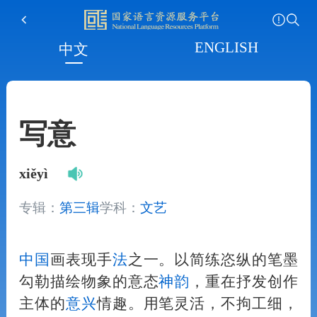
ENGLISH
中文
写意
xiěyì
专辑：
第三辑
学科：
文艺
中国
画表现手
法
之一。以简练恣纵的笔墨
勾勒描绘物象的意态
神
韵
，重在抒发创作
主体的
意
兴
情趣。用笔灵活，不拘工细，