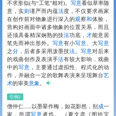
不求形似(与“工笔”相对)。
写意
看似草率随
意，实
则
谨严而内蕴
法
度，不仅要求画家
在创作前对物象进行深入的
观
察
和
体验，
营构好画面中诸多物象的位置关系，而且
还须具备精深娴熟的技
法
功底，
才
能意居
笔先而神出形外。
写意
有小
写意
、大
写意
之
分
，后者多采用泼墨技
法
。
写意
对后来
的戏曲创作及表演手
法
有较大影响，戏曲
中的
写意
，主要通过虚拟性、程式化的动
作，并融合一定的歌舞表演来呈现舞台
艺
术
的审美
意象
。
引例1
僧仲仁......以墨晕作梅，如花影然，别
成
一
家，所谓
写意
者也。
（夏文彦《图绘宝