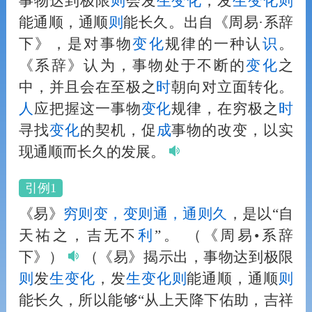
事物达到极限
则
会发
生
变化
，发
生
变化
则
能通顺，通顺
则
能长久。出自《周易·系辞
下》，是对事物
变化
规律的一种认
识
。
《系辞》认为，事物处于不断的
变化
之
中，并且会在至极之
时
朝向对立面转化。
人
应把握这一事物
变化
规律，在穷极之
时
寻找
变化
的契机，促
成
事物的改变，以实
现通顺而长久的发展。
引例1
《易》
穷
则
变，变
则
通，通
则
久
，是以“自
天祐之，吉无不
利
”。
（《周易•系辞
下》）
（《易》揭示出，事物达到极限
则
发
生
变化
，发
生
变化
则
能通顺，通顺
则
能长久，所以能够“从上天降下佑助，吉祥