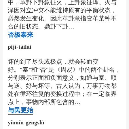
中，革卦下卦象征火，上卦象征泽。火与
泽因对立冲突不能维持原有的平衡状态，
必然发生变化。因此革卦意指变革某种不
合的旧状态。鼎卦下卦…
否极泰来
pǐjí-tàilái
坏的到了尽头或极点，就会转而变
好。“泰”和“否”是《周易》中的两个卦名，
分别表示正面和负面意义，如通与塞、顺
与逆、好与坏等。古人认为，万事万物都
处在循环往复的变换过程中；在一定临界
点上，事物内部所包含的…
与民更始
yǔmín-gēngshǐ