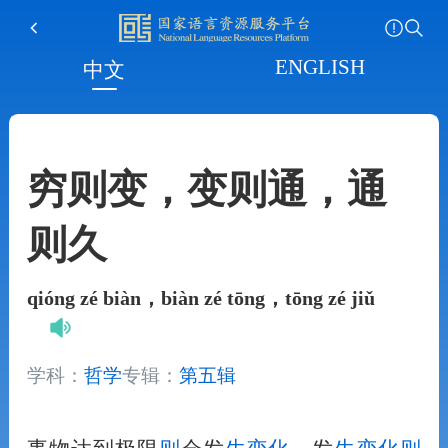
ENGLISH
中文
穷则变，变则通，通
则久
qióng zé biàn，biàn zé tōng，tōng zé jiǔ
学科：
哲学
专辑：
第五辑