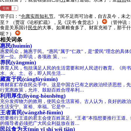
引例
2
管子曰：“
仓廪实而知礼节
。”民不足而可治者，自古及今，未之
至？
（贾谊《论积贮疏》，见《汉书·食货志》）
（管仲说：
食是关系国计
民
生
的大事。如果粮食多了、财富充裕了，那干什
呢？）
相关词条
惠民(huìmín)
惠爱民众，施惠于民。“惠民”属于“仁政”，是“爱民”理念的
第一位。亦即说，各项政 策、…
养民(yǎngmín)
养育人民，包括满足人民的生活需要和对人民进行教育。《尚书·
水、火、土、谷，即人民生活…
藏富于民(cángfùyúmín)
将财富贮存在民众手中。这是中国古已有之的政治经济思想，先
行宽惠政策，允许、鼓励百姓合理牟利…
利用厚生(lìyòng-hòushēng)
充分发挥物力的效用，使民众生活富裕。古人认为，良好的政治在
生活安宁、富裕、幸福。它是中…
王者富民(wángzhě-fùmín)
想要推行王道的君主会使百姓富足。“王者”本指想要推行王道
的领导者必须把广大民众利益放在首…
民以食为天(mín yǐ shí wéi tiān)