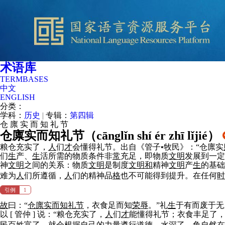
术语库
TERMBASES
中文
ENGLISH
分类：
学科：
历史
|
专辑：
第四辑
仓
廪
实
而
知
礼
节
仓廪实而知礼节（
cānglǐn shí ér zhī lǐjié
）
粮仓充实了，
人
们
才
会懂得礼节。出自《管子•牧民》：“仓廪实
们
生
产、
生
活所需的物质条件非
常
充足，即物质
文明
发展到一定
神
文明
之间的关系：物质
文明
是制度
文明
和
精神
文明
产
生
的基础
难为
人
们所遵循，
人
们的精神品
格
也不可能得到提升。在任何
时
引例
1
故
曰：“
仓廪实而知礼节
，衣食足而知
荣辱
。”礼
生
于有而废于无
以 [ 管仲 ] 说：“粮仓充实了，
人
们
才
能懂得礼节；衣食丰足了
民百姓富了，就会根据自己的
力
量遵行道德。水深了，鱼
自然
在