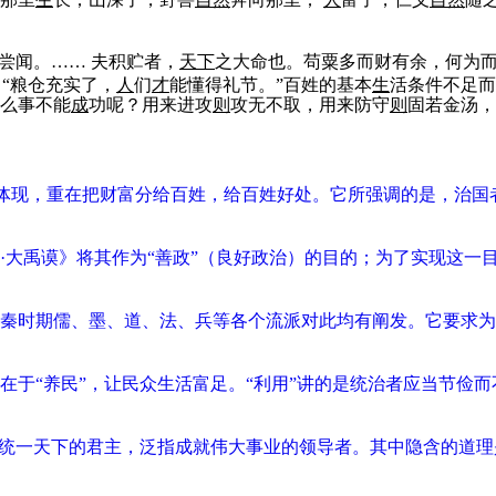
尝闻。…… 夫积贮者，
天下
之大命也。苟粟多而财有余，何为
“粮仓充实了，
人
们
才
能懂得礼节。”百姓的基本
生
活条件不足而
么事不能
成
功呢？用来进攻
则
攻无不取，用来防守
则
固若金汤，
具体体现，重在把财富分给百姓，给百姓好处。它所强调的是，治
大禹谟》将其作为“善政”（良好政治）的目的；为了实现这一目
秦时期儒、墨、道、法、兵等各个流派对此均有阐发。它要求为
于“养民”，让民众生活富足。“利用”讲的是统治者应当节俭而
、统一天下的君主，泛指成就伟大事业的领导者。其中隐含的道