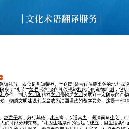
则
知礼节，衣食足
则
知
荣辱
。”“仓廪”是古代储藏米谷的地方或
阶段；“礼节”“
荣辱
”指社会的礼仪规矩
和
内心的道德准
则
，包括
和
条件，制度
文明
和
精神
文明
是物质
文明
发展到一定阶段的产物
候，物质
文明
建设都应当
成
为治国理政的基本要务。这是一种非
。
故
君子
富，好行其德；
小
人
富，以适其
力
。渊深而鱼
生
之，山
，
人
们
才
能
分
辨
荣辱
。”礼
因
生
活条件的富足而建立，
因
生
活条件
那里
生
长；山深了，野兽
自然
奔向那里；
人
富了，仁义
自然
随