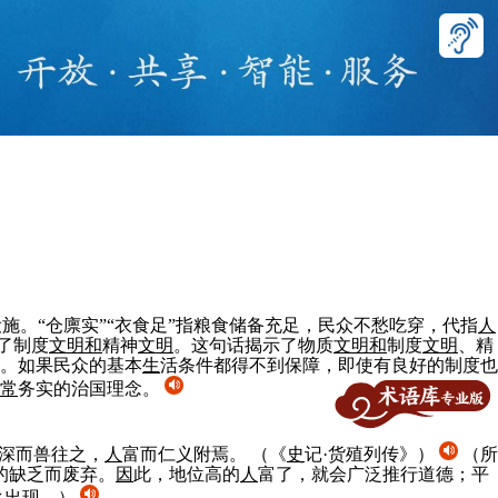
设施。“仓廪实”“衣食足”指粮食储备充足，民众不愁吃穿，代指
人
了制度
文明
和
精神
文明
。这句话揭示了物质
文明
和
制度
文明
、精
。如果民众的基本
生
活条件都得不到保障，即使有良好的制度也
常
务实的治国理念。
深而兽往之，
人
富而仁义附焉。
（《
史
记·货殖列传》）
（所
的缺乏而废弃。
因
此，地位高的
人
富了，就会广泛推行道德；平
之出现。）