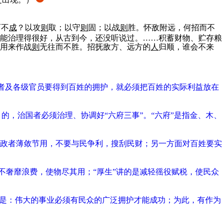
而不
成
？以攻
则
取；以守
则
固；以战
则
胜。怀敌附远，何招而不
能治理得很好，从古到今，还没听说过。……积蓄财物、贮存粮
用来作战
则
无往而不胜。招抚敌方、远方的
人
归顺，谁会不来
国者及各级官员要得到百姓的拥护，就必须把百姓的实际利益放在
的，治国者必须治理、协调好“六府三事”。“六府”是指金、木、
政者薄敛节用，不要与民争利，搜刮民财；另一方面对百姓要实
不奢靡浪费，使物尽其用；“厚生”讲的是减轻徭役赋税，使民众
理是：伟大的事业必须有民众的广泛拥护才能成功；为此，有作为