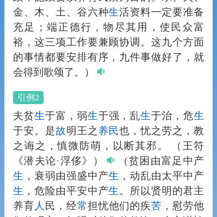
金、木、土、谷六种
生
活资料一定要准备
充足；端正德行，物尽其用，使民众富
裕，这三项工作要兼顾协调。这九个方面
的事情都要安排有序，九件事做好了，就
会得到歌颂了。）
引例2
夫贫
生
于富，弱
生
于强，乱
生
于治，危
生
于安。是
故
明王之
养民
也，忧之劳之，教
之诲之，慎微防萌，以断其邪。
（王符
《潜夫论·浮侈》）
（贫困由富足中产
生
，衰弱由强盛中产
生
，动乱由太平中产
生
，危险由平安中产
生
。所以贤明的君主
养育
人
民，经
常
担忧他们的疾
苦
，慰劳他