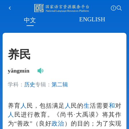
ENGLISH
中文
养民
yǎngmín
学科：
历史
专辑：
第二辑
养育
人
民，包括满足
人
民的
生
活需要
和
对
人
民进行教育。《尚书·大禹谟》将其作
为“善政”（良好
政治
）的目的；为了实现