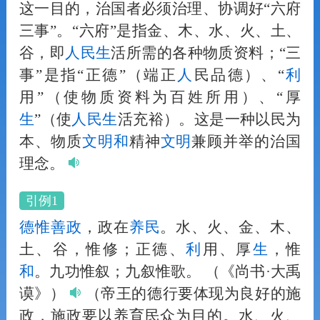
这一目的，治国者必须治理、协调好“六府
三事”。“六府”是指金、木、水、火、土、
谷，即
人
民
生
活所需的各种物质资料；“三
事”是指“正德”（端正
人
民品德）、“
利
用”（使物质资料为百姓所用）、“厚
生
”（使
人
民
生
活充裕）。这是一种以民为
本、物质
文明
和
精神
文明
兼顾并举的治国
理念。
引例1
德惟善政
，政在
养民
。水、火、金、木、
土、谷，惟修；正德、
利
用、厚
生
，惟
和
。九功惟叙；九叙惟歌。
（《尚书·大禹
谟》）
（帝王的德行要体现为良好的施
政，施政要以养育民众为目的。水、火、