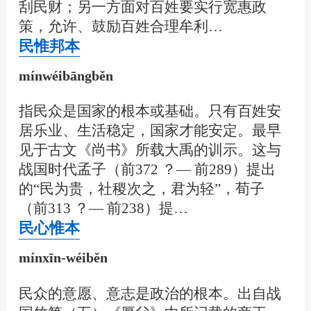
刮民财；另一方面对百姓要实行宽惠政
策，允许、鼓励百姓合理牟利…
民惟邦本
mínwéibāngběn
指民众是国家的根本或基础。只有百姓安
居乐业、生活稳定，国家才能安定。最早
见于古文《尚书》所载大禹的训示。这与
战国时代孟子（前372 ？— 前289）提出
的“民为贵，社稷次之，君为轻”，荀子
（前313 ？— 前238）提…
民心惟本
mínxīn-wéiběn
民众的意愿、意志是政治的根本。出自战