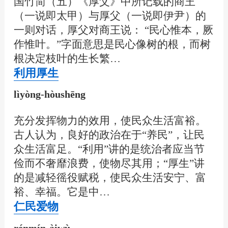
国竹简（五）《厚父》中所记载的商王
（一说即太甲）与厚父（一说即伊尹）的
一则对话，厚父对商王说： “民心惟本，厥
作惟叶。”字面意思是民心像树的根，而树
根决定枝叶的生长繁…
利用厚生
lìyòng-hòushēng
充分发挥物力的效用，使民众生活富裕。
古人认为，良好的政治在于“养民”，让民
众生活富足。“利用”讲的是统治者应当节
俭而不奢靡浪费，使物尽其用；“厚生”讲
的是减轻徭役赋税，使民众生活安宁、富
裕、幸福。它是中…
仁民爱物
rénmín-àiwù