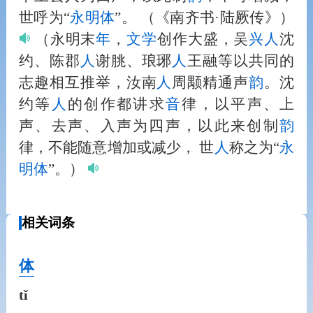
世呼为“
永明体
”。
（《南齐书·陆厥传》）
（永明末
年
，
文学
创作大盛，吴
兴
人
沈
约、陈郡
人
谢朓、琅琊
人
王融等以共同的
志趣相互推举，汝南
人
周颙精通声
韵
。沈
约等
人
的创作都讲求
音
律，以平声、上
声、去声、入声为四声，以此来创制
韵
律，不能随意增加或减少， 世
人
称之为“
永
明体
”。）
相关词条
体
tǐ