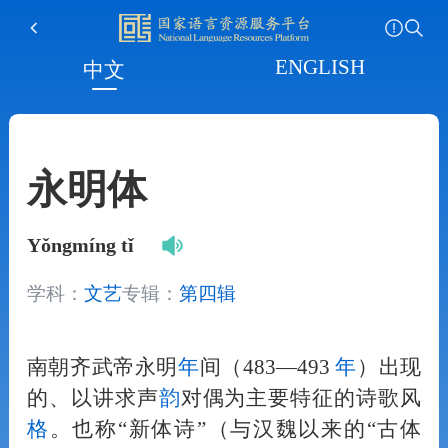
ENGLISH
中文
永明体
Yǒngmíng tǐ
学科：
文艺
专辑：
第四辑
南朝齐武帝永明
年
间（483—493
年
）出现
的、以讲求声
韵
对偶为主要特征的诗歌风
格
。也称“新体诗”（与汉魏以来的“古体