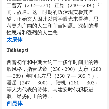
王曹芳（232—274） 正始（240—249 ）年
间，故名。这一时期的政治现实极其严
酷，正始文人因此以哲学眼光来看待、思
考更为广阔的人生和宇宙问题。深刻的理
性思考和强烈的人生悲…
太康体
Tàikāng tǐ
西晋初年和中期大约三十多年时间里的诗
歌风格，指晋武帝（236 - 290）太康（280
— 289）年间以左思（250 ？— 305 ？）、
潘岳（247 — 300）、陆机（261 — 303）
等人为代表的诗体。与建安时代积极进
取、昂扬向上的诗…
西昆体