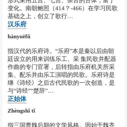
形式采用五言、七言、杂言的古体，富于
变化。南朝鲍照（414？-466）在学习民歌
基础之上，创立了歌行…
汉乐府
hànyuèfǔ
指汉代的乐府诗。“乐府”本是秦以后由朝
廷设立的用来训练乐工、采 集民歌并配器
作曲的专门官署，后转指由乐府机关所采
集、配乐并由乐工演唱的民歌。乐府诗是
继《诗经》之后古代民歌的一次创造，是
与“诗经”“楚辞”…
正始体
Zhèngshǐ tǐ
指三国曹魏后期的文学风格。因始于魏齐