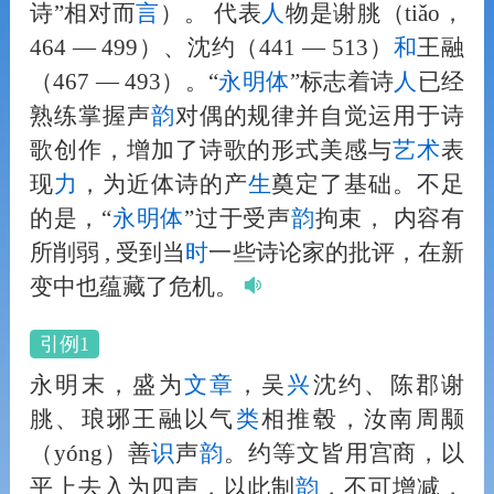
诗”相对而
言
）。 代表
人
物是谢朓（tiǎo，
464 — 499）、沈约（441 — 513）
和
王融
（467 — 493）。“
永明体
”标志着诗
人
已经
熟练掌握声
韵
对偶的规律并自觉运用于诗
歌创作，增加了诗歌的形式美感与
艺术
表
现
力
，为近体诗的产
生
奠定了基础。不足
的是，“
永明体
”过于受声
韵
拘束， 内容有
所削弱 , 受到当
时
一些诗论家的批评，在新
变中也蕴藏了危机。
引例1
永明末，盛为
文章
，吴
兴
沈约、陈郡谢
朓、琅琊王融以气
类
相推毂，汝南周颙
（yóng）善
识
声
韵
。约等文皆用宫商，以
平上去入为四声，以此制
韵
，不可增减，