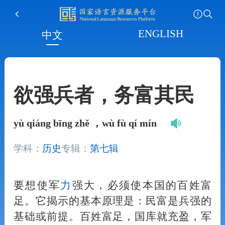
ENGLISH
中文
欲强兵者，务富其民
yù qiáng bīng zhě ，wù fù qí mín
学科：
历史
专辑：
第七辑
要想使军
力
强大，必须使本国的百姓富
足。它揭示的基本原理是：民富是兵强的
基础或前提。百姓富足，国库就充盈，军