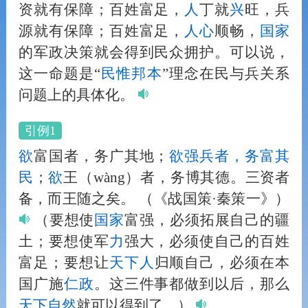
资就有保障；百姓富足，
人
丁就
兴
旺，兵
源就有保障；百姓富足，
人
心
顺畅，
国家
的军政决策就会得到民众拥护。可以说，
这一命题是“
民惟邦本
”理念在民与兵关系
问题上的具体化。
引例1
欲
富国者，务广其地；
欲
强兵者，务富其
民
；
欲
王（wàng）者，务博其德。三资者
备，而王随之矣。
（《战国策·秦策一》）
（要想使
国家
富强，必须拓展自己的疆
土；要想使军
力
强大，必须使自己的百姓
富足；要想让
天下
人
归顺自己，必须在本
国广施
仁政
。这三件事都做到以后，那么
天下
自然
就可以得到了。）