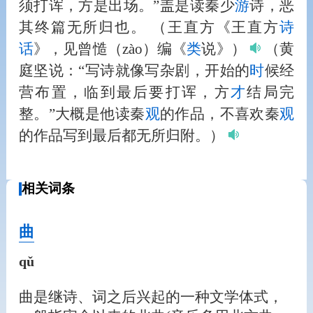
须打诨，方是出场。”盖是读秦少
游
诗，恶
其终篇无所归也。
（王直方《王直方
诗
话
》，见曾慥（zào）编《
类
说》）
（黄
庭坚说：“写诗就像写杂剧，开始的
时
候经
营布置，临到最后要打诨，方
才
结局完
整。”大概是他读秦
观
的作品，不喜欢秦
观
的作品写到最后都无所归附。）
相关词条
曲
qǔ
曲是继诗、词之后兴起的一种文学体式，