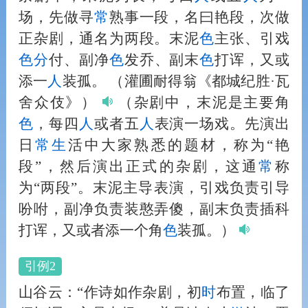
场，先做寻
常
熟事一段，名曰艳段，次做
正杂剧，通名为两段。末泥
色
主张、引戏
色
分
付、副净
色
发乔、副末
色
打诨，又或
添一
人
装孤。
（灌圃耐得翁《都城纪胜·瓦
舍众伎》）
（杂剧中，末泥是主要角
色
，每四
人
或者五
人
表演一场戏。先演出
日
常
生
活中大家熟悉的题材，称为“艳
段”，然后演出正式的杂剧，这通
常
称
为“两段”。末泥主导表演，引戏负责引导
吩咐，副净负责装憨弄傻，副末负责插科
打诨，又或者添一个角
色
装孤。）
引例2
山谷云：“作诗如作杂剧，初
时
布置，临了