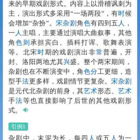
来的早期戏剧形式。内容上以滑稽讽刺为
主，演出形式多采用“一场两段”，有
时
候
会增加“杂扮”。
宋杂剧
角
色
有四到五
人
，
一
人
主唱，主要通过演唱大曲叙事，其他
角
色
则
承担宾白、插科打诨、歌舞表演
等。北宋
时
期的戏剧演出非
常
普遍，开
封、洛阳两地尤其
兴
盛。整个两宋期间，
杂剧也在不断演变中，角
色
分
工更细，造
型手
法
更多样，戏剧情节更复杂。
宋杂剧
是元代北杂剧的前身，其
艺术
形态、
艺术
手
法
等也直接影响了后世的其他戏剧形
式。
引例1
杂剧中，末泥为长，每四
人
或五
人
为一