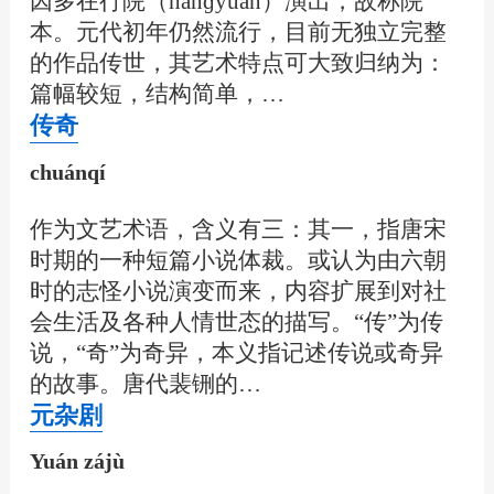
因多在行院（hánɡyuàn）演出，故称院
本。元代初年仍然流行，目前无独立完整
的作品传世，其艺术特点可大致归纳为：
篇幅较短，结构简单，…
传奇
chuánqí
作为文艺术语，含义有三：其一，指唐宋
时期的一种短篇小说体裁。或认为由六朝
时的志怪小说演变而来，内容扩展到对社
会生活及各种人情世态的描写。“传”为传
说，“奇”为奇异，本义指记述传说或奇异
的故事。唐代裴铏的…
元杂剧
Yuán zájù