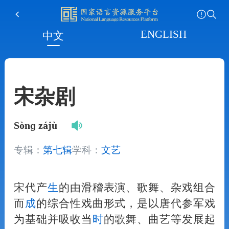
ENGLISH
中文
宋杂剧
Sònɡ zájù
专辑：
第七辑
学科：
文艺
宋代产
生
的由滑稽表演、歌舞、杂戏组合
而
成
的综合性戏曲形式，是以唐代参军戏
为基础并吸收当
时
的歌舞、曲艺等发展起