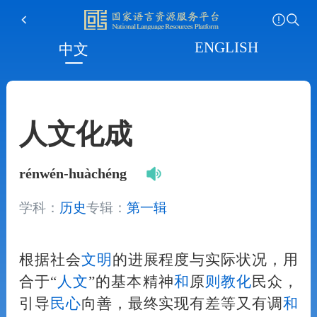
ENGLISH
中文
人文化成
rénwén-huàchéng
学科：
历史
专辑：
第一辑
根据社会
文明
的进展程度与实际状况，用
合于“
人
文
”的基本精神
和
原
则
教化
民众，
引导
民心
向善，最终实现有差等又有调
和