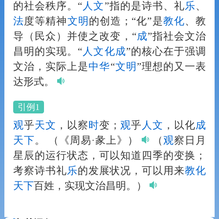
的社会秩序。“
人
文
”指的是诗书、礼
乐
、
法
度等精神
文明
的创造；“化”是
教化
、教
导（民众）并使之改变，“
成
”指社会文治
昌明的实现。“
人
文
化
成
”的核心在于强调
文治，实际上是
中华
“
文明
”理想的又一表
达形式。
引例1
观
乎
天文
，以察
时
变；
观
乎
人
文
，以化
成
天下
。
（《周易·彖上》）
（
观
察日月
星辰的运行状态，可以知道四季的变换；
考察诗书礼
乐
的发展状况，可以用来
教化
天下
百姓，实现文治昌明。）