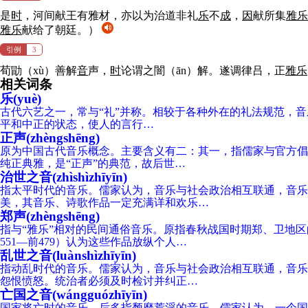
是
时
，河间献王有雅材，亦以为治道非礼
乐
不
成
，
因
献所集
雅
乐
雅
乐
献给了朝廷。）
引例
3
荀勖（xù）善解
音
声，
时
论谓之闇（ān）解。遂调律吕，正
雅
乐
相关词条
乐(yuè)
古代六艺之一，常与“礼”并称。相较于各种外在的礼法规范，音
平和中正的状态，使人的言行…
正声(zhèngshēng)
原为中国古代音乐概念。主要含义有二：其一，指儒家与官方倡
纯正典雅，是“正声”的典范，故后世…
治世之音(zhìshìzhīyīn)
指太平时代的音乐。儒家认为，音乐与社会政治相互联通，音乐
美，其音乐、诗歌作品一定充满详和欢乐…
郑声(zhèngshēng)
指与“雅乐”相对的民间通俗音乐。原指春秋战国时期郑、卫地
551—前479）认为这些作品放纵个人…
乱世之音(luànshìzhīyīn)
指动乱时代的音乐。儒家认为，音乐与社会政治相互联通，音乐
怨恨愤怒。统治者必须及时检讨并纠正…
亡国之音(wángguózhīyīn)
国家将亡时的音乐，后多指颓靡荒淫的音乐。儒家认为，一个国