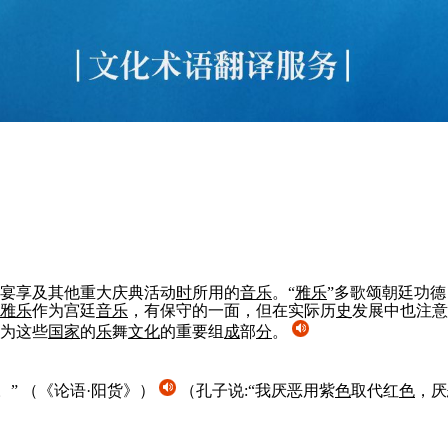
宴享及其他重大庆典活动
时
所用的
音
乐
。“
雅
乐
”多歌颂朝廷功德
雅
乐
作为宫廷
音
乐
，有保守的一面，但在实际历
史
发展中也注意
为这些
国家
的
乐
舞
文化
的重要组
成
部
分
。
。”
（《论语·阳货》）
（孔子说:“我厌恶用紫
色
取代红
色
，厌