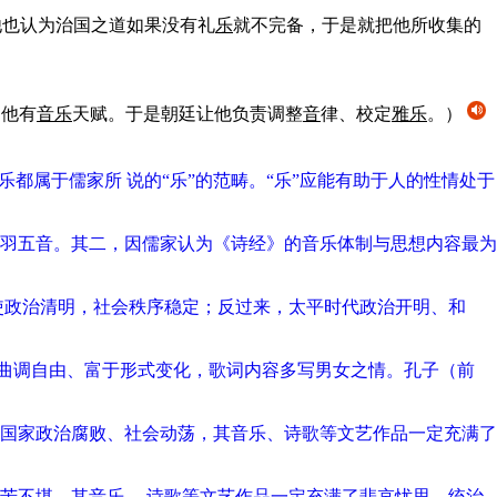
他也认为治国之道如果没有礼
乐
就不完备，于是就把他所收集的
为他有
音
乐
天赋。于是朝廷让他负责调整
音
律、校定
雅
乐
。）
都属于儒家所 说的“乐”的范畴。“乐”应能有助于人的性情处于
羽五音。其二，因儒家认为《诗经》的音乐体制与思想内容最为
使政治清明，社会秩序稳定；反过来，太平时代政治开明、和
声曲调自由、富于形式变化，歌词内容多写男女之情。孔子（前
国家政治腐败、社会动荡，其音乐、诗歌等文艺作品一定充满了
苦不堪，其音乐、 诗歌等文艺作品一定充满了悲哀忧思。统治