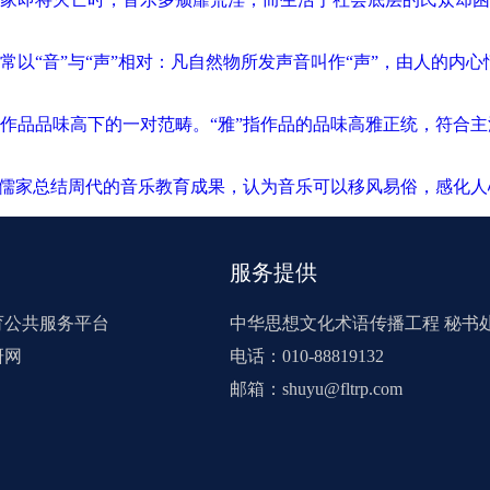
以“音”与“声”相对：凡自然物所发声音叫作“声”，由人的内心
作品品味高下的一对范畴。“雅”指作品的品味高雅正统，符合主
秦儒家总结周代的音乐教育成果，认为音乐可以移风易俗，感化
服务提供
育公共服务平台
中华思想文化术语传播工程 秘书
研网
电话：010-88819132
邮箱：shuyu@fltrp.com