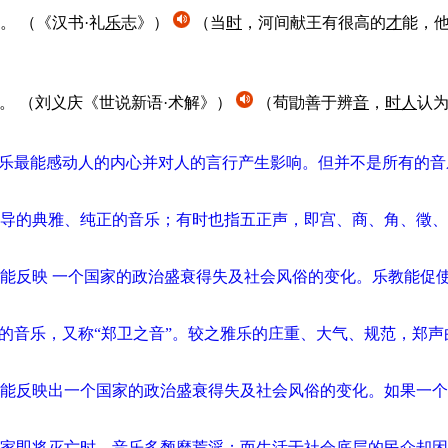
。
（《汉书·礼
乐
志》）
（当
时
，河间献王有很高的
才
能，
。
（刘义庆《世说新语·术解》）
（荀勖善于辨
音
，
时
人
认
乐最能感动人的内心并对人的言行产生影响。但并不是所有的音乐
导的典雅、纯正的音乐；有时也指五正声，即宫、商、角、徵、
能反映 一个国家的政治盛衰得失及社会风俗的变化。乐教能促
区的音乐，又称“郑卫之音”。较之雅乐的庄重、大气、规范，郑
能反映出一个国家的政治盛衰得失及社会风俗的变化。如果一个
家即将灭亡时，音乐多颓靡荒淫；而生活于社会底层的民众却困