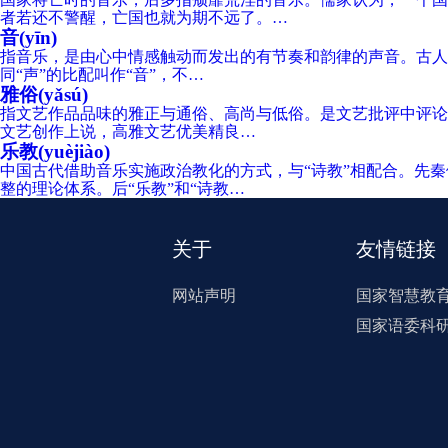
者若还不警醒，亡国也就为期不远了。…
音(yīn)
指音乐，是由心中情感触动而发出的有节奏和韵律的声音。古人常
同“声”的比配叫作“音”，不…
雅俗(yǎsú)
指文艺作品品味的雅正与通俗、高尚与低俗。是文艺批评中评论
文艺创作上说，高雅文艺优美精良…
乐教(yuèjiào)
中国古代借助音乐实施政治教化的方式，与“诗教”相配合。先
整的理论体系。后“乐教”和“诗教…
关于
友情链接
网站声明
国家智慧教
国家语委科