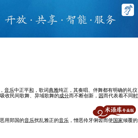
，
音
乐
中正平
和
，歌词
典雅
纯正，其奏唱、伴舞都有明确的礼仪
吸收民间歌舞、异域歌舞的
成
分
而不断创新，
因
而代表着不同
时
恶用郑国的
音
乐
扰乱雅正的
音
乐
，憎恶伶牙俐齿而使
国家
倾覆的