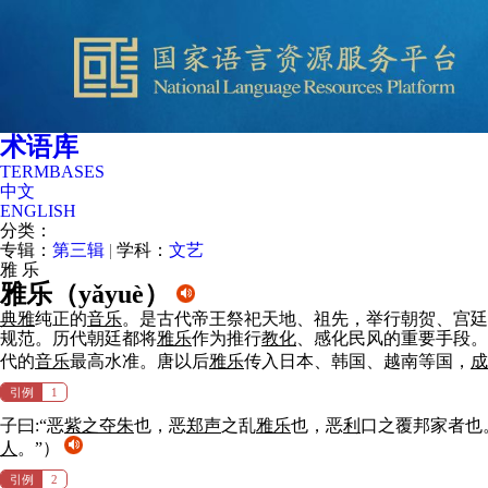
术语库
TERMBASES
中文
ENGLISH
分类：
专辑：
第三辑
|
学科：
文艺
雅
乐
雅乐（
yǎyuè
）
典雅
纯正的
音
乐
。是古代帝王祭祀天地、祖先，举行朝贺、宫廷
规范。历代朝廷都将
雅
乐
作为推行
教化
、感化民风的重要手段。
代的
音
乐
最高水准。唐以后
雅
乐
传入日本、韩国、越南等国，
成
引例
1
子曰:“恶
紫之夺朱
也，恶
郑声
之乱
雅
乐
也，恶
利
口之覆邦家者也
人
。”）
引例
2