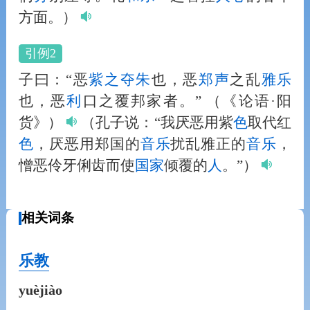
方面。）
引例2
子曰：“恶
紫之夺朱
也，恶
郑声
之乱
雅
乐
也，恶
利
口之覆邦家者。”
（《论语·阳
货》）
（孔子说：“我厌恶用紫
色
取代红
色
，厌恶用郑国的
音
乐
扰乱雅正的
音
乐
，
憎恶伶牙俐齿而使
国家
倾覆的
人
。”）
相关词条
乐教
yuèjiào