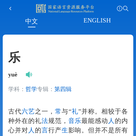
ENGLISH
中文
乐
yuè
学科：
哲学
专辑：
第四辑
古代
六艺
之一，
常
与“
礼
”并称。相较于各
种外在的礼
法
规范，
音
乐
最能感动
人
的内
心并对
人
的
言
行产
生
影响。但并不是所有