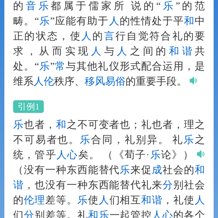
的
音
乐
都属于儒家所 说的“
乐
”的范
畴。“
乐
”应能有助于
人
的性情处于平
和
中
正的状态，使
人
的
言
行自觉符合礼的要
求，从而实现
人
与
人
之间的
和
谐
共
处。“
乐
”
常
与其他礼仪形式配合运用，是
维系
人
伦
秩序、
移风易俗
的重要手段。
引例1
乐
也者，
和
之不可变者也；礼也者，理之
不可易者也。
乐
合同，礼别异。 礼
乐
之
统，管乎
人
心
矣。
（《荀子·
乐
论》）
（没有一种东西能替代
乐
来促
成
社会的
和
谐
，也没有一种东西能替代礼来
分
别社会
的
伦理
差等。
乐
使
人
们相互
和
谐
，礼使
人
们
分
别差等。礼
和
乐
一起管控
人
心
的各个