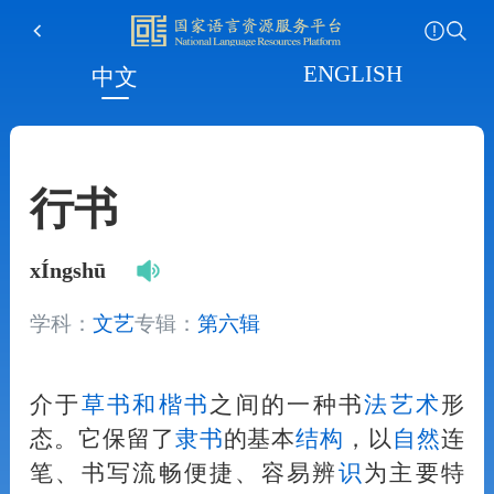
ENGLISH
中文
行书
xÍngshū
学科：
文艺
专辑：
第六辑
介于
草书
和
楷书
之间的一种书
法
艺术
形
态。它保留了
隶书
的基本
结构
，以
自然
连
笔、书写流畅便捷、容易辨
识
为主要特