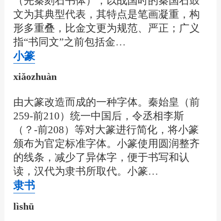
（先秦刻石书体），以战国时的秦国石鼓
文为其典型代表，其特点是笔画凝重，构
形多重叠，比金文更为规范、严正；广义
指“书同文”之前包括金…
小篆
xiǎozhuàn
由大篆改造而成的一种字体。秦始皇（前
259-前210）统一中国后，令丞相李斯
（？-前208）等对大篆进行简化，将小篆
颁布为官定标准字体。小篆使用圆润整齐
的线条，减少了异体字，便于书写和认
读，汉代为隶书所取代。小篆…
隶书
lìshū