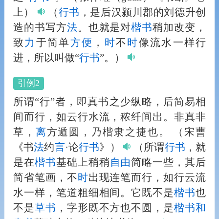
上）
（
行书
，是后汉颍川郡的刘德升创
造的书写方
法
。也就是对
楷书
稍加改变，
致
力
于简单
方便
，
时
不
时
像流水一样行
进，所以叫做“
行书
”。）
引例2
所谓“行”者，即真书之少纵略，后简易相
间而行，如云行水流，秾纤间出。非真非
草，
离
方遁圆，乃楷隶之捷也。
（宋曹
《书
法
约
言
·论
行书
》）
（所谓
行书
，就
是在
楷书
基础上稍稍
自由
简略一些，其后
简省笔画，不
时
出现连笔而行，如行云流
水一样，笔道粗细相间。它既不是
楷书
也
不是
草书
，字形既不方也不圆，是
楷书
和