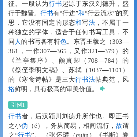
征。一般认为
行书
起源于东汉刘德升，盛
行于魏晋。
行书
有“行进”
和
“行云流水”的意
思，它没有固定的形态
和
写
法
，不属于一
种独立的字体，适合于任何书写工具，不
同
人
的书写各有特
色
。东晋王羲之（303—
361，一作307—365，又作321—379）的
《兰亭集序》、颜真卿（708—784）的
《祭侄季明文稿》、苏轼（1037—1101）
的《寒食诗帖》是三大
行书
法
帖典范，风
格
鲜明，具有极高的审美价值。
引例1
行书
者，后汉颍川刘德升所作也。即正书
之小
伪
（é），务从简易，相间流行，
故
谓
之“
行书
”。
（张怀瓘（guàn）《书断》卷