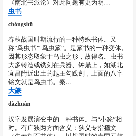
《南北书派论》对此问题有更为明…
虫书
chóngshū
春秋战国时期流行的一种特殊书体。又
称“鸟虫书”“鸟虫篆”。是篆书的一种变体。
因其形态取象于鸟虫之形，故得名。虫书
大多铸造或镌刻在兵器、钟鼎上，如湖北
宜昌附近出土的越王勾践剑，上面的八字
铭文就是鸟虫书。秦…
大篆
dàzhuàn
汉字发展演变中的一种书体。与“小篆”相
对。有广狭两方面含义：狭义专指籀文