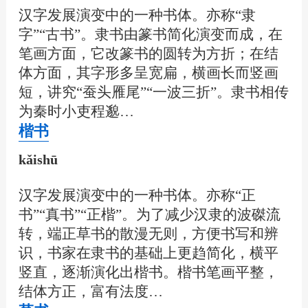
汉字发展演变中的一种书体。亦称“隶
字”“古书”。隶书由篆书简化演变而成，在
笔画方面，它改篆书的圆转为方折；在结
体方面，其字形多呈宽扁，横画长而竖画
短，讲究“蚕头雁尾”“一波三折”。隶书相传
为秦时小吏程邈…
楷书
kǎishū
汉字发展演变中的一种书体。亦称“正
书”“真书”“正楷”。为了减少汉隶的波磔流
转，端正草书的散漫无则，方便书写和辨
识，书家在隶书的基础上更趋简化，横平
竖直，逐渐演化出楷书。楷书笔画平整，
结体方正，富有法度…