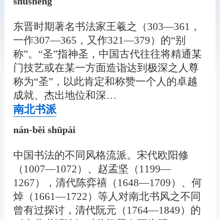
shūshèng
东晋时期著名书法家王羲之（303—361，
一作307—365，又作321—379）的“别
称”。“圣”指神圣，中国古代往往将精通某
门技艺或在某一方面造诣达到极深之人尊
称为“圣”，以此肯定和称赞一个人的卓越
成就、杰出地位和深…
南北书派
nán-běi shūpài
中国书法的不同风格流派。宋代欧阳修
（1007—1072）、赵孟坚（1199—
1267），清代陈弈禧（1648—1709）、何
焯（1661—1722）等人对南北书风之不同
曾有过探讨，清代阮元（1764—1849）的