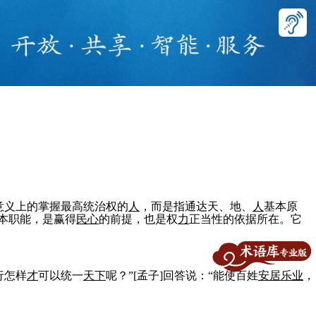
般意义上的掌握最高统治权的
人
，而是指通达天、地、
人
基本原
本职能，是赢得
民心
的前提，也是权
力
正当性的依据所在。它
行怎样
才
可以统一
天下
呢？”[孟子]回答说：“能使百姓
安居
乐
业
，