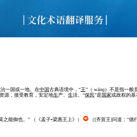
，统治一国或一地。在
中国
古典语境中，“
王
”（ wánɡ）不是指一
资源，接受教育，安定地
生
产、
生
活。“
保民
”是
国家
或政权的基
，莫之能御也。”
（《孟子•梁惠王上》）
（[齐宣王]问道：“德