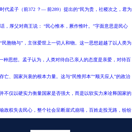
子（前372 ？— 前289）提出的“民为贵，社稷次之，君为
，厚父对商王说： “民心惟本，厥作惟叶。”字面意思是民心
出“民胞物与”，主张爱世上一切人和物。这一思想超越了以人类为
出的一种思想。孟子认为，人类对待自己亲人的态度是亲爱，对待百
存亡、国家兴衰的根本力量。这与“民惟邦本”“顺天应人”的政治
但并不仅以硬实力衡量国家是否强大，而是以软实力来诠释国家的
比喻政权失去民心，整个社会呈断崖式崩塌，百姓走投无路，纷纷