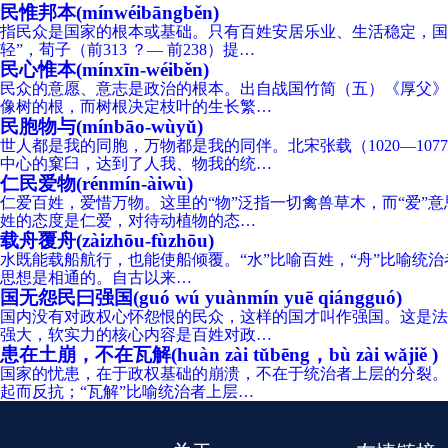
民惟邦本(mínwéibāngběn)
指民众是国家的根本或基础。只有百姓安居乐业、生活稳定，国家
轻”，荀子（前313 ？— 前238）提…
民心惟本(mínxīn-wéiběn)
民众的意愿、意志是政治的根本。出自战国竹简（五）《厚父》
像树的根，而树根决定枝叶的生长繁…
民胞物与(mínbāo-wùyǔ)
世人都是我的同胞，万物都是我的同伴。北宋张载（1020—1
中心的窠臼，达到了人我、物我的统…
仁民爱物(rénmín-àiwù)
仁爱百姓，爱惜万物。这里的“物”泛指一切禽兽草木，而“爱”
姓的态度是仁爱，对待动植物的态…
载舟覆舟(zàizhōu-fùzhōu)
水既能载船航行，也能使船倾覆。“水”比喻百姓，“舟”比喻统治
思想是相通的。自古以来…
国无怨民曰强国(guó wú yuànmín yuē qiángguó)
国内没有对政权心怀怨恨的民众，这样的国才叫作强国。这是法
强大，软实力的核心内容是百姓对政…
患在土崩，不在瓦解(huàn zài tǔbēng，bù zài wǎjiě )
国家的忧患，在于政权基础的崩溃，不在于统治者上层的分裂。
起而反抗；“瓦解”比喻统治者上层…