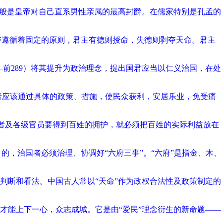
一般是皇帝对自己直系男性亲属的最高封爵。在儒家特别是孔孟的
夺遵循着固定的原则，君主有德则授命，失德则剥夺天命。君主
—前289）将其提升为政治理念，提出国君应当以仁义治国，在处
者应该通过具体的政策、措施，使民众获利，安居乐业，免受痛
国者及各级官员要得到百姓的拥护，就必须把百姓的实际利益放在
的，治国者必须治理、协调好“六府三事”。“六府”是指金、木、
判断和看法。中国古人常以“天命”作为政权合法性及政策制定的
才能上下一心，众志成城。它是由“爱民”理念衍生的新命题——