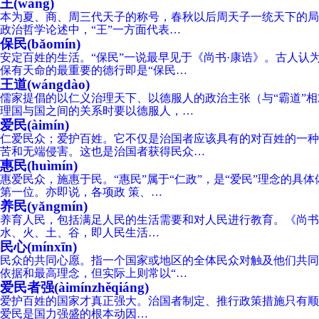
王(wáng)
本为夏、商、周三代天子的称号，春秋以后周天子一统天下的局
政治哲学论述中，“王”一方面代表…
保民(bǎomín)
安定百姓的生活。“保民”一说最早见于《尚书·康诰》。古人
保有天命的最重要的德行即是“保民…
王道(wángdào)
儒家提倡的以仁义治理天下、以德服人的政治主张（与“霸道”相
理国与国之间的关系时要以德服人，…
爱民(àimín)
仁爱民众；爱护百姓。它不仅是治国者应该具有的对百姓的一种
苦和无端侵害。这也是治国者获得民众…
惠民(huìmín)
惠爱民众，施惠于民。“惠民”属于“仁政”，是“爱民”理念的
第一位。亦即说，各项政 策、…
养民(yǎngmín)
养育人民，包括满足人民的生活需要和对人民进行教育。《尚书·
水、火、土、谷，即人民生活…
民心(mínxīn)
民众的共同心愿。指一个国家或地区的全体民众对触及他们共同
依据和最高理念，但实际上则常以“…
爱民者强(àimínzhěqiáng)
爱护百姓的国家才真正强大。治国者制定、推行政策措施只有顺
爱民是国力强盛的根本动因…