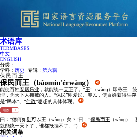
术语库
TERMBASES
中文
ENGLISH
分类：
学科：
历史
|
专辑：
第六辑
保
民
而
王
保民而王（
bǎomín'érwàng
）
能使百姓
安居
乐
业
，就能统一
天下
了。“
王
”（wànɡ）即称王
理，为
天下
人
拥戴的
人
。“
保民
”即
爱民
、
养民
，使百姓获得
生
存
是“民本”、“
仁政
”思想的具体体现。
引例
1
曰：“德何如
则
可以王（wànɡ）矣？”曰：“
保民
而王
（wànɡ）
就能统一
天下
了，谁都抵挡不了。”）
相关词条