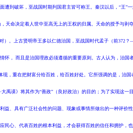
面遭到破坏，至战国时期列国君主皆可称王。秦汉以后，“王”
认为，天命决定着人世中至高无上的王权的归属。天命的授予与剥
对）。上古贤明帝王多以仁德治国，至战国时代孟子（前372？
情怀， 而且是治国理政必须遵循的重要原则。古人认为，治国
具体体现，重在把财富分给百姓，给百姓好处。它所强调的是，治
大禹谟》将其作为“善政”（良好政治）的目的；为了实现这一目
利益、具有广泛社会性的问题、现象或事情所做出的一种评价性
应民心、代表百姓的根本利益，才会获得百姓的信任和拥护，也