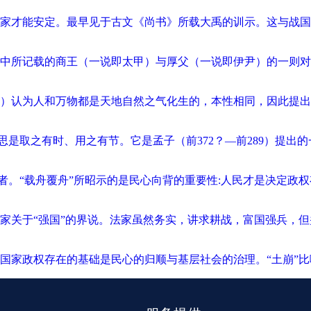
才能安定。最早见于古文《尚书》所载大禹的训示。这与战国时代孟
中所记载的商王（一说即太甲）与厚父（一说即伊尹）的一则对话
077）认为人和万物都是天地自然之气化生的，本性相同，因此提
意思是取之有时、用之有节。它是孟子（前372？—前289）提
者。“载舟覆舟”所昭示的是民心向背的重要性:人民才是决定政权
家关于“强国”的界说。法家虽然务实，讲求耕战，富国强兵，
国家政权存在的基础是民心的归顺与基层社会的治理。“土崩”