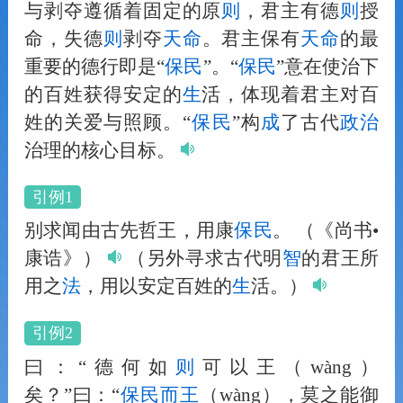
与剥夺遵循着固定的原
则
，君主有德
则
授
命，失德
则
剥夺
天命
。君主保有
天命
的最
重要的德行即是“
保民
”。“
保民
”意在使治下
的百姓获得安定的
生
活，体现着君主对百
姓的关爱与照顾。“
保民
”构
成
了古代
政治
治理的核心目标。
引例1
别求闻由古先哲王，用康
保民
。
（《尚书•
康诰》）
（另外寻求古代明
智
的君王所
用之
法
，用以安定百姓的
生
活。）
引例2
曰：“德何如
则
可以王（wàng）
矣？”曰：“
保民
而王
（wàng），莫之能御