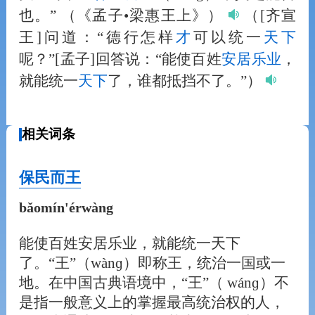
也。”
（《孟子•梁惠王上》）
（[齐宣
王]问道：“德行怎样
才
可以统一
天下
呢？”[孟子]回答说：“能使百姓
安居
乐
业
，
就能统一
天下
了，谁都抵挡不了。”）
相关词条
保民而王
bǎomín'érwàng
能使百姓安居乐业，就能统一天下
了。“王”（wànɡ）即称王，统治一国或一
地。在中国古典语境中，“王”（ wánɡ）不
是指一般意义上的掌握最高统治权的人，