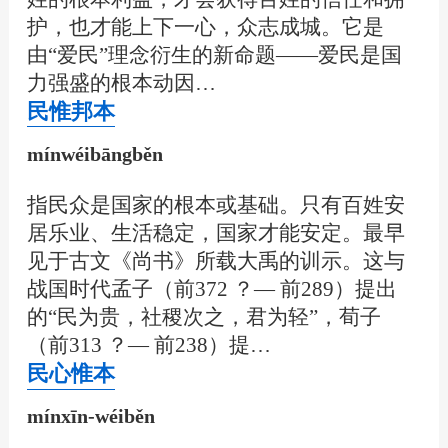
护，也才能上下一心，众志成城。它是
由“爱民”理念衍生的新命题——爱民是国
力强盛的根本动因…
民惟邦本
mínwéibāngběn
指民众是国家的根本或基础。只有百姓安
居乐业、生活稳定，国家才能安定。最早
见于古文《尚书》所载大禹的训示。这与
战国时代孟子（前372 ？— 前289）提出
的“民为贵，社稷次之，君为轻”，荀子
（前313 ？— 前238）提…
民心惟本
mínxīn-wéiběn