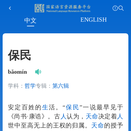
ENGLISH
中文
保民
bǎomín
学科：
哲学
专辑：
第六辑
安定百姓的
生
活。“
保民
”一说最早见于
《尚书·康诰》。古
人
认为，
天命
决定着
人
世中至高无上的王权的归属。
天命
的授予