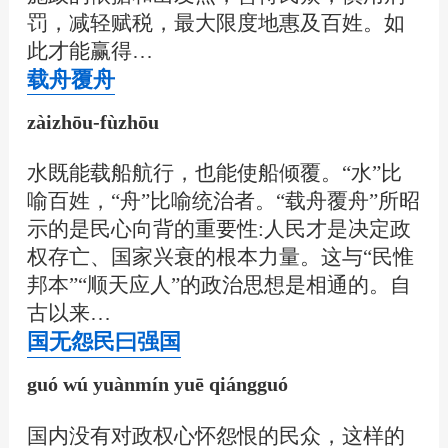
罚，减轻赋税，最大限度地惠及百姓。如
此才能赢得…
载舟覆舟
zàizhōu-fùzhōu
水既能载船航行，也能使船倾覆。“水”比
喻百姓，“舟”比喻统治者。“载舟覆舟”所昭
示的是民心向背的重要性:人民才是决定政
权存亡、国家兴衰的根本力量。这与“民惟
邦本”“顺天应人”的政治思想是相通的。自
古以来…
国无怨民曰强国
guó wú yuànmín yuē qiángguó
国内没有对政权心怀怨恨的民众，这样的